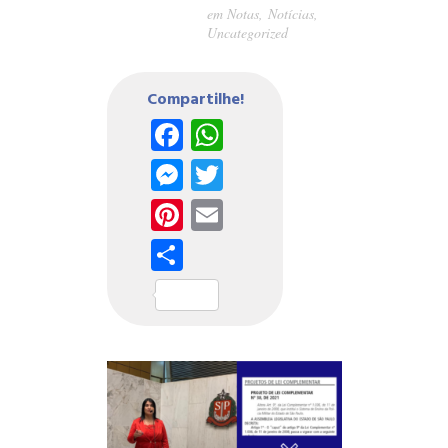
em
Notas
,
Notícias
,
Uncategorized
Compartilhe!
Facebook
WhatsApp
Messenger
Twitter
Pinterest
Email
Share