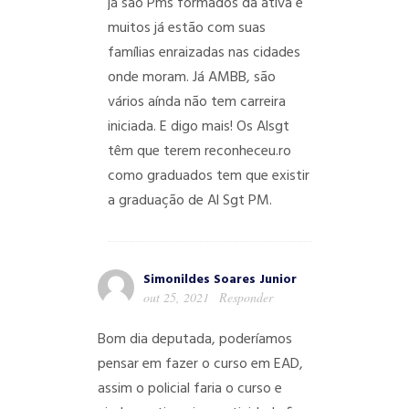
já são Pms formados da ativa e
muitos já estão com suas
famílias enraizadas nas cidades
onde moram.
Já AMBB, são
vários aínda não tem carreira
iniciada.
E digo mais!
Os Alsgt
têm que terem reconheceu.ro
como graduados tem que existir
a graduação de Al Sgt PM.
Simonildes Soares Junior
out 25, 2021
Responder
Bom dia deputada, poderíamos
pensar em fazer o curso em EAD,
assim o policial faria o curso e