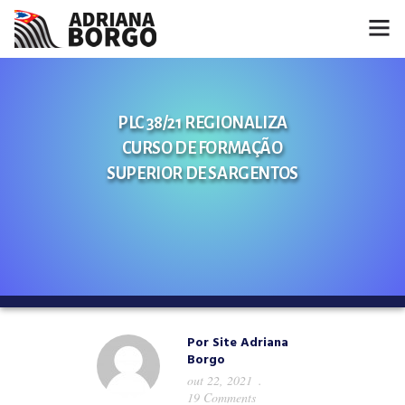
HOME
PLC 38/21 REGIONALIZA
NOTÍCIAS
CURSO DE FORMAÇÃO
CONHEÇA A ADRIANA
SUPERIOR DE SARGENTOS
PROJETOS
FALE COMIGO
MÍDIAS
Por
Site Adriana
Borgo
out 22, 2021
19 Comments