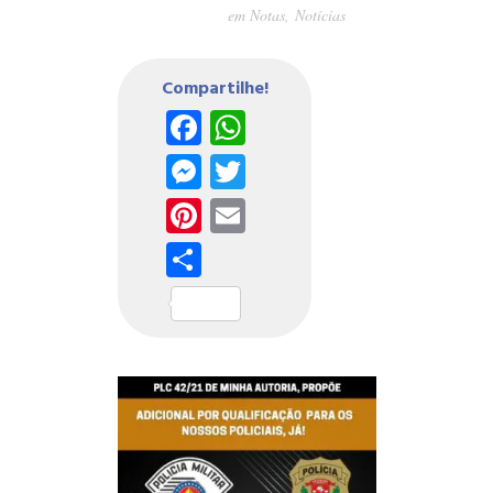
em
Notas
,
Notícias
Compartilhe!
Facebook
WhatsApp
Messenger
Twitter
Pinterest
Email
Share