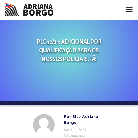
HOME
PLC 42/21: ADICIONAL POR
NOTÍCIAS
QUALIFICAÇÃO PARA OS
CONHEÇA A ADRIANA
NOSSOS POLICIAIS, JÁ!
PROJETOS
FALE COMIGO
MÍDIAS
Por
Site Adriana
Borgo
nov 09, 2021
8 Comments