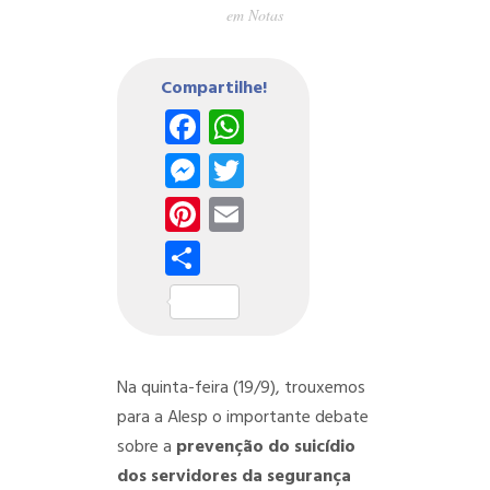
em
Notas
Compartilhe!
Facebook
WhatsApp
Messenger
Twitter
Pinterest
Email
Share
Na quinta-feira (19/9), trouxemos
para a Alesp o importante debate
sobre a
prevenção do suicídio
dos servidores da segurança