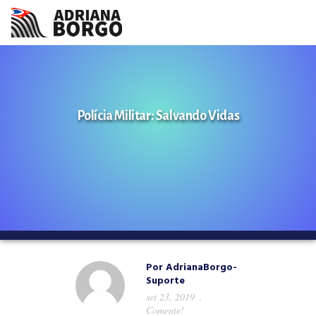
HOME
NOTÍCIAS
Polícia Militar: Salvando Vidas
CONHEÇA A ADRIANA
PROJETOS
FALE COMIGO
MÍDIAS
Por
AdrianaBorgo-
Suporte
set 23, 2019
Comente!