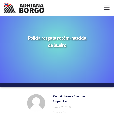
HOME
NOTÍCIAS
Polícia resgata recém-nascida
de bueiro
CONHEÇA A ADRIANA
PROJETOS
FALE COMIGO
MÍDIAS
Por
AdrianaBorgo-
Suporte
mar 02, 2020
Comente!