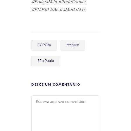
#PolíciaMilitarPodeConfiar
#PMESP
#ALutaMudaALei
COPOM
resgate
São Paulo
DEIXE UM COMENTÁRIO