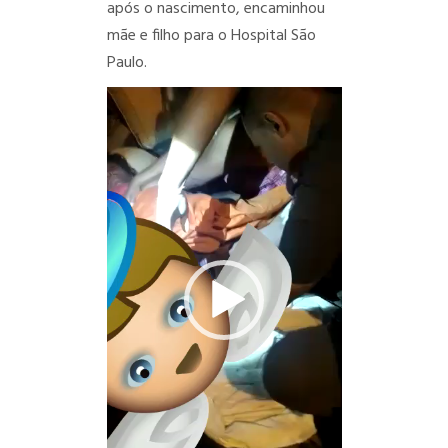
após o nascimento, encaminhou
mãe e filho para o Hospital São
Paulo.
Tocador
de
vídeo