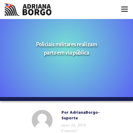
HOME
NOTÍCIAS
Policiais militares realizam
parto em via pública
CONHEÇA A ADRIANA
PROJETOS
FALE COMIGO
MÍDIAS
Por
AdrianaBorgo-
Suporte
maio 14, 2019
Comente!