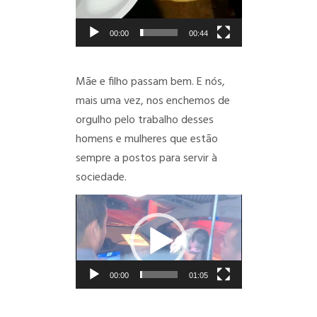
00:00
00:44
Mãe e filho passam bem. E nós,
mais uma vez, nos enchemos de
orgulho pelo trabalho desses
homens e mulheres que estão
sempre a postos para servir à
sociedade.
Tocador
de
vídeo
00:00
01:05