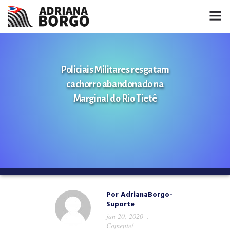
HOME
Policiais Militares resgatam
NOTÍCIAS
cachorro abandonado na
CONHEÇA A ADRIANA
Marginal do Rio Tietê
PROJETOS
FALE COMIGO
MÍDIAS
Por
AdrianaBorgo-
Suporte
jan 20, 2020
Comente!