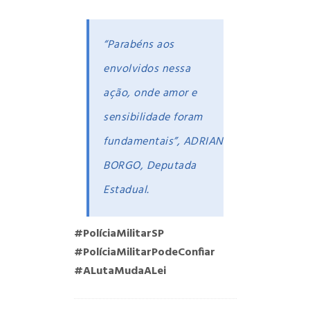
“Parabéns aos
envolvidos nessa
ação, onde amor e
sensibilidade foram
fundamentais”, ADRIANA
BORGO,
Deputada
Estadual.
#PolíciaMilitarSP
#PolíciaMilitarPodeConfiar
#ALutaMudaALei