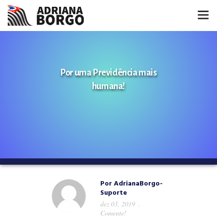
HOME
NOTÍCIAS
Por uma Previdência mais
humana!
CONHEÇA A ADRIANA
PROJETOS
FALE COMIGO
MÍDIAS
Por
AdrianaBorgo-
Suporte
dez 03, 2019
Comente!