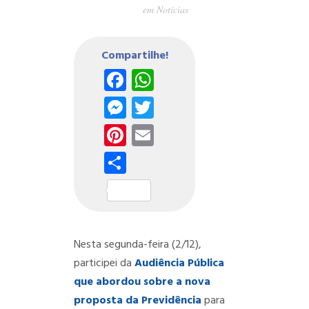
em
Notícias
Compartilhe!
Facebook
WhatsApp
Messenger
Twitter
Pinterest
Email
Share
Nesta segunda-feira (2/12),
participei da
Audiência Pública
que abordou sobre a nova
proposta da Previdência
para