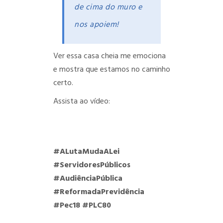
de cima do muro e
nos apoiem!
Ver essa casa cheia me emociona
e mostra que estamos no caminho
certo.
Assista ao vídeo:
#ALutaMudaALei
#ServidoresPúblicos
#AudiênciaPública
#ReformadaPrevidência
#Pec18
#PLC80