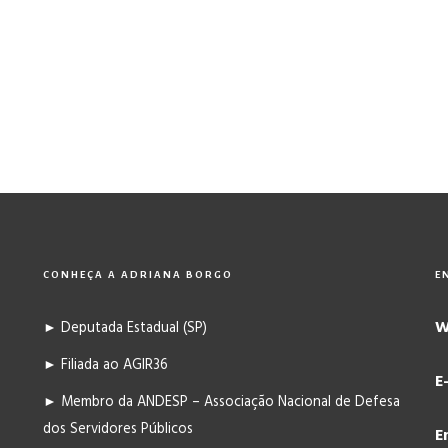
CONHEÇA A ADRIANA BORGO
E
W
► Deputada Estadual (SP)
► Filiada ao AGIR36
E
► Membro da ANDESP – Associação Nacional de Defesa
dos Servidores Públicos
E