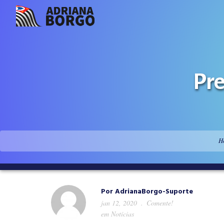
Pre
H
Por
AdrianaBorgo-Suporte
jan 12, 2020
Comente!
em
Notícias