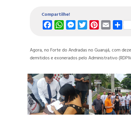
Compartilhe!
Facebook
WhatsApp
Messenger
Twitter
Pintere
Emai
S
Agora, no Forte do Andradas no Guarujá, com dezenas
demitidos e exonerados pelo Administrativo (RDP