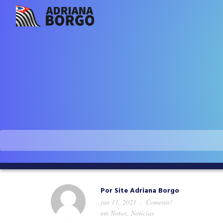
Por
Site Adriana Borgo
jun 11, 2021
Comente!
em
Notas
,
Notícias