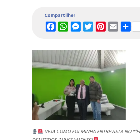
Compartilhe!
Facebook
WhatsApp
Messenger
Twitter
Pintere
Emai
S
VEJA COMO FOI MINHA ENTREVISTA NO *”F