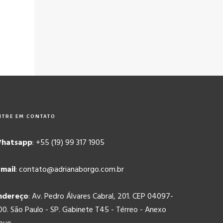
NTRE EM CONTATO
hatsapp
: +55 (19) 99 317 1905
-mail
: contato@adrianaborgo.com.br
ndereço
: Av. Pedro Álvares Cabral, 201. CEP 04097-
00. São Paulo - SP. Gabinete T45 - Térreo - Anexo