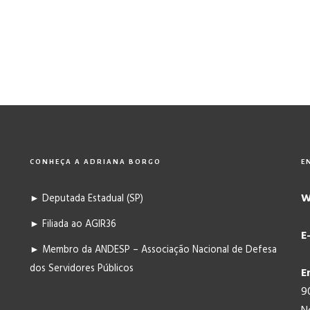
CONHEÇA A ADRIANA BORGO
E
W
► Deputada Estadual (SP)
► Filiada ao AGIR36
E
► Membro da ANDESP – Associação Nacional de Defesa
dos Servidores Públicos
E
9