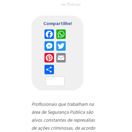
em
Notícias
Compartilhe!
Facebook
WhatsApp
Messenger
Twitter
Pinterest
Email
Share
Profissionais que trabalham na
área de Segurança Pública são
alvos constantes de represálias
de ações criminosas, de acordo