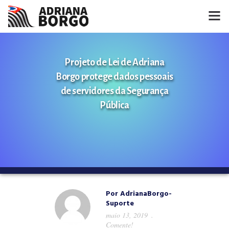
HOME
Projeto de Lei de Adriana
NOTÍCIAS
Borgo protege dados pessoais
de servidores da Segurança
CONHEÇA A ADRIANA
Pública
PROJETOS
FALE COMIGO
MÍDIAS
Por
AdrianaBorgo-
Suporte
maio 13, 2019
Comente!