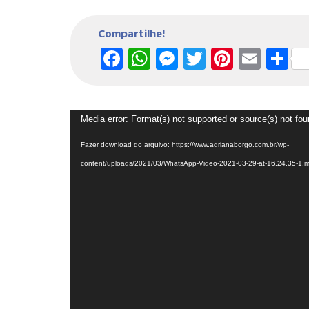
Compartilhe!
Facebook
WhatsApp
Messenger
Twitter
Pintere
Emai
S
Tocador
Media error: Format(s) not supported or source(s) not fo
de
Fazer download do arquivo: https://www.adrianaborgo.com.br/wp-
vídeo
content/uploads/2021/03/WhatsApp-Video-2021-03-29-at-16.24.35-1