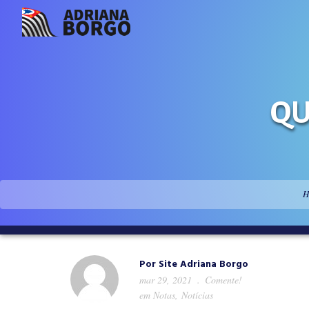
QU
H
Por
Site Adriana Borgo
mar 29, 2021
Comente!
em
Notas
,
Notícias