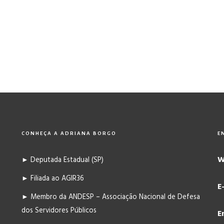
CONHEÇA A ADRIANA BORGO
E
W
► Deputada Estadual (SP)
► Filiada ao AGIR36
E
► Membro da ANDESP – Associação Nacional de Defesa
dos Servidores Públicos
E