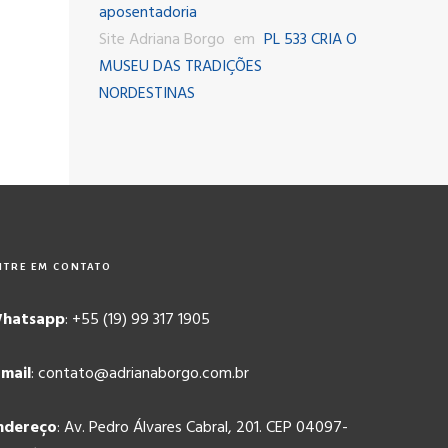
aposentadoria
Site Adriana Borgo
em
PL 533 CRIA O
MUSEU DAS TRADIÇÕES
NORDESTINAS
NTRE EM CONTATO
hatsapp
: +55 (19) 99 317 1905
-mail
: contato@adrianaborgo.com.br
ndereço
: Av. Pedro Álvares Cabral, 201. CEP 04097-