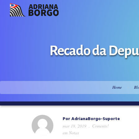
Recado da Deput
Home
Bl
Por
AdrianaBorgo-Suporte
mar 18, 2019
Comente!
em
Notas