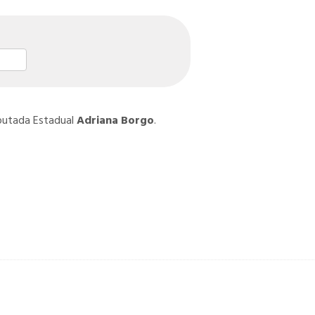
st
l
hare
eputada Estadual
Adriana Borgo
.