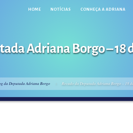
HOME
NOTÍCIAS
CONHEÇA A ADRIANA
ada Adriana Borgo – 18 
og da Deputada Adriana Borgo
Recado da Deputada Adriana Borgo – 18 d