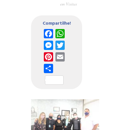
em
Visitas
Compartilhe!
Facebook
WhatsApp
Messenger
Twitter
Pinterest
Email
Share