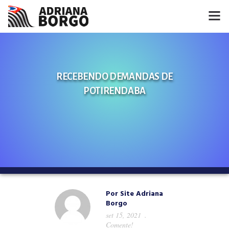
HOME
NOTÍCIAS
RECEBENDO DEMANDAS DE
POTIRENDABA
CONHEÇA A ADRIANA
PROJETOS
FALE COMIGO
MÍDIAS
Por
Site Adriana
Borgo
set 15, 2021
Comente!