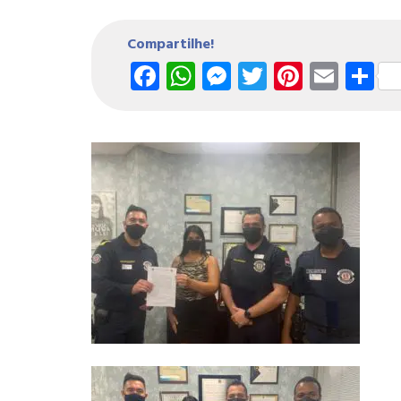
Compartilhe!
Facebook
WhatsApp
Messenger
Twitter
Pintere
Emai
S