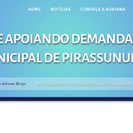
HOME
NOTÍCIAS
CONHEÇA A ADRIANA
E APOIANDO DEMANDA
ICIPAL DE PIRASSUN
a Adriana Borgo
RECEBENDO E APOIANDO DEMANDAS DA GUARDA MU