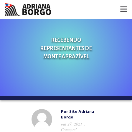
HOME
RECEBENDO
NOTÍCIAS
REPRESENTANTES DE
CONHEÇA A ADRIANA
MONTE APRAZÍVEL
PROJETOS
FALE COMIGO
MÍDIAS
Por
Site Adriana
Borgo
out 27, 2021
Comente!