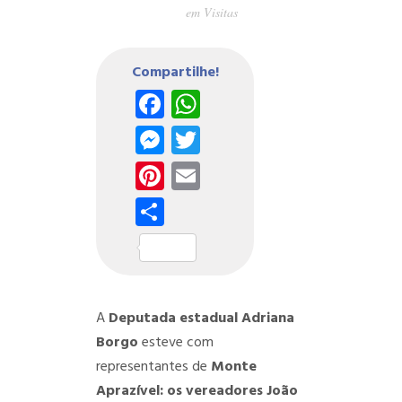
em
Visitas
Compartilhe!
Facebook
WhatsApp
Messenger
Twitter
Pinterest
Email
Share
A
Deputada estadual Adriana
Borgo
esteve com
representantes de
Monte
Aprazível: os vereadores João