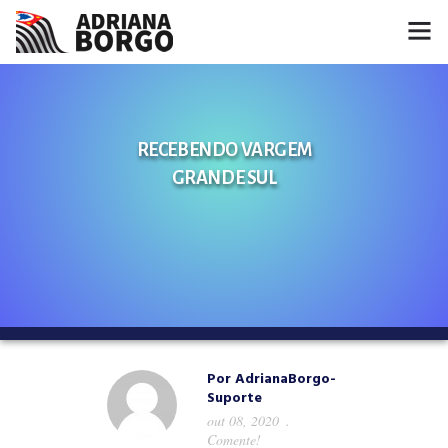
HOME
NOTÍCIAS
RECEBENDO VARGEM
GRANDE SUL
CONHEÇA A ADRIANA
PROJETOS
FALE COMIGO
MÍDIAS
Por
AdrianaBorgo-
Suporte
out 08, 2020
Comente!