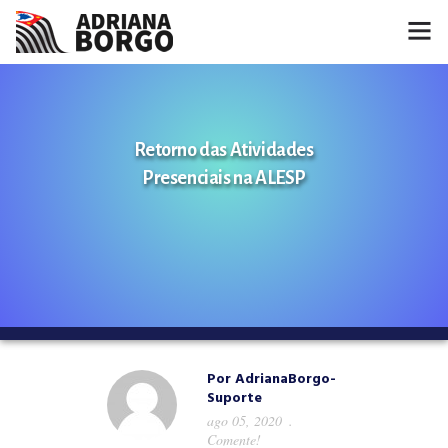
HOME
NOTÍCIAS
Retorno das Atividades
Presenciais na ALESP
CONHEÇA A ADRIANA
PROJETOS
FALE COMIGO
MÍDIAS
Por
AdrianaBorgo-
Suporte
ago 05, 2020
Comente!