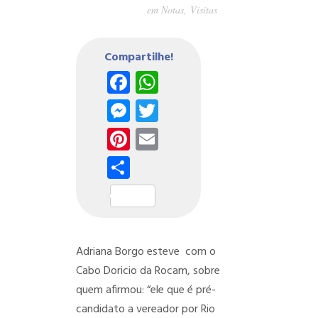
em
Notas
,
Visitas
Compartilhe!
Facebook
WhatsApp
Messenger
Twitter
Pinterest
Email
Share
Adriana Borgo esteve com o
Cabo Doricio da Rocam, sobre
quem afirmou: “ele que é pré-
candidato a vereador por Rio