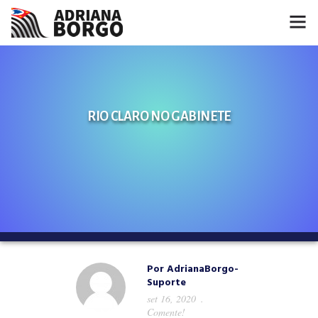
HOME
NOTÍCIAS
RIO CLARO NO GABINETE
CONHEÇA A ADRIANA
PROJETOS
FALE COMIGO
MÍDIAS
Por
AdrianaBorgo-
Suporte
set 16, 2020
Comente!