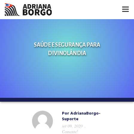
HOME
NOTÍCIAS
SAÚDE E SEGURANÇA PARA
DIVINOLÂNDIA
CONHEÇA A ADRIANA
PROJETOS
FALE COMIGO
MÍDIAS
Por
AdrianaBorgo-
Suporte
set 09, 2020
Comente!