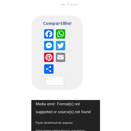
em
Visitas
Compartilhe!
Facebook
WhatsApp
Messenger
Twitter
Pinterest
Email
Share
Tocador
Media error: Format(s) not
de
supported or source(s) not found
vídeo
Fazer download do arquivo:
https://www.adrianaborgo.com.br/wp-