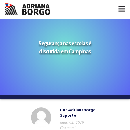
HOME
NOTÍCIAS
Segurança nas escolas é
discutida em Campinas
CONHEÇA A ADRIANA
PROJETOS
FALE COMIGO
MÍDIAS
Por
AdrianaBorgo-
Suporte
maio 02, 2019
Comente!