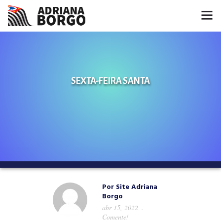
HOME
NOTÍCIAS
SEXTA-FEIRA SANTA
CONHEÇA A ADRIANA
PROJETOS
FALE COMIGO
MÍDIAS
Por
Site Adriana
Borgo
abr 15, 2022
Comente!