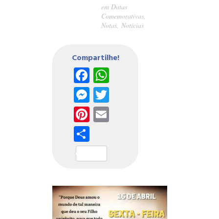
em
Datas
Comemorativas
,
Notas
,
Notícias
Compartilhe!
Facebook
WhatsApp
Messenger
Twitter
Pinterest
Email
Share