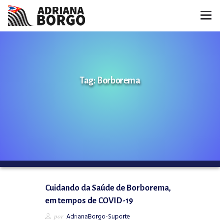
HOME
NOTÍCIAS
Tag: Borborema
CONHEÇA A ADRIANA
PROJETOS
FALE COMIGO
MÍDIAS
Cuidando da Saúde de Borborema,
em tempos de COVID-19
por
AdrianaBorgo-Suporte