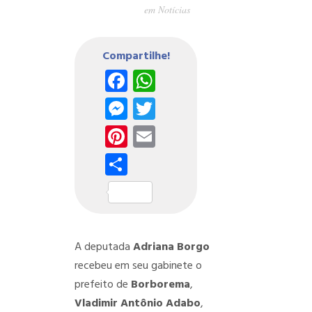
em
Notícias
Compartilhe!
Facebook
WhatsApp
Messenger
Twitter
Pinterest
Email
Share
A deputada
Adriana Borgo
recebeu em seu gabinete o
prefeito de
Borborema
,
Vladimir Antônio Adabo
,