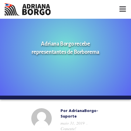
HOME
NOTÍCIAS
Adriana Borgo recebe
representantes de Borborema
CONHEÇA A ADRIANA
PROJETOS
FALE COMIGO
MÍDIAS
Por
AdrianaBorgo-
Suporte
maio 31, 2019
Comente!