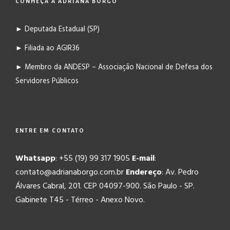
CONHEÇA A ADRIANA BORGO
► Deputada Estadual (SP)
► Filiada ao AGIR36
► Membro da ANDESP – Associação Nacional de Defesa dos
Servidores Públicos
ENTRE EM CONTATO
Whatsapp
: +55 (19) 99 317 1905
E-mail
:
contato@adrianaborgo.com.br
Endereço
: Av. Pedro
Álvares Cabral, 201. CEP 04097-900. São Paulo - SP.
Gabinete T45 - Térreo - Anexo Novo.