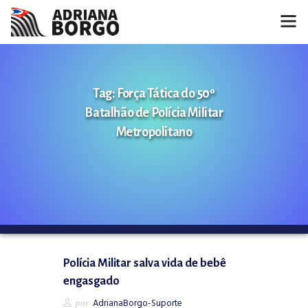
HOME
Tag: Força Tática do 50º
NOTÍCIAS
Batalhão de Polícia Militar
CONHEÇA A ADRIANA
Metropolitano
PROJETOS
FALE COMIGO
MÍDIAS
Polícia Militar salva vida de bebê
engasgado
por
AdrianaBorgo-Suporte