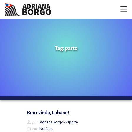
HOME
NOTÍCIAS
Tag: parto
CONHEÇA A ADRIANA
PROJETOS
FALE COMIGO
MÍDIAS
Bem-vinda, Lohane!
por
AdrianaBorgo-Suporte
em
Notícias