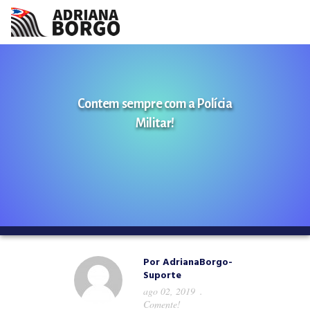
HOME
NOTÍCIAS
Contem sempre com a Polícia
Militar!
CONHEÇA A ADRIANA
PROJETOS
FALE COMIGO
MÍDIAS
Por
AdrianaBorgo-
Suporte
ago 02, 2019
Comente!