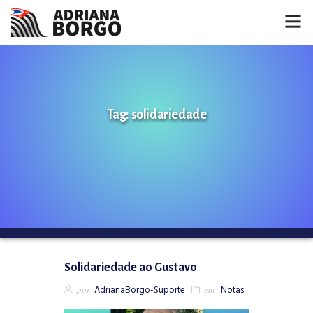
HOME
NOTÍCIAS
Tag: solidariedade
CONHEÇA A ADRIANA
PROJETOS
FALE COMIGO
MÍDIAS
Solidariedade ao Gustavo
por
AdrianaBorgo-Suporte
em
Notas