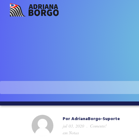
Por
AdrianaBorgo-Suporte
jul 03, 2020
Comente!
em
Notas