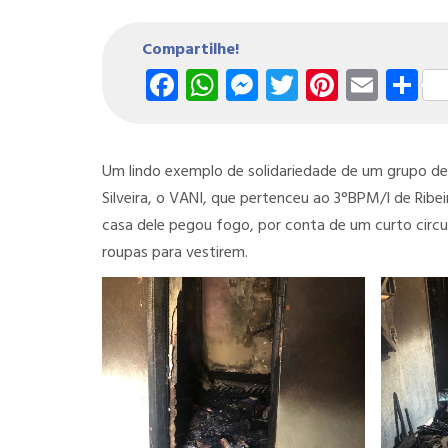
Compartilhe!
Facebook
WhatsApp
Messenger
Twitter
Pintere
Emai
S
Um lindo exemplo de solidariedade de um grupo de 
Silveira, o VANI, que pertenceu ao 3°BPM/I de Rib
casa dele pegou fogo, por conta de um curto circ
roupas para vestirem.