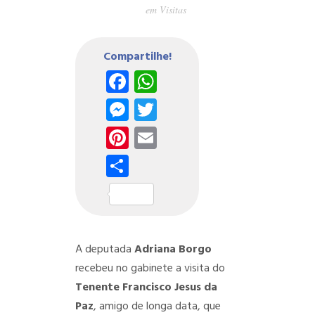
em
Visitas
Compartilhe!
Facebook
WhatsApp
Messenger
Twitter
Pinterest
Email
Share
A deputada
Adriana Borgo
recebeu no gabinete a visita do
Tenente Francisco Jesus da
Paz
, amigo de longa data, que