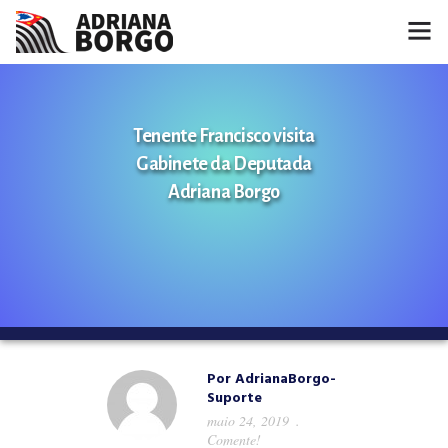
HOME
Tenente Francisco visita
NOTÍCIAS
Gabinete da Deputada
CONHEÇA A ADRIANA
Adriana Borgo
PROJETOS
FALE COMIGO
MÍDIAS
Por
AdrianaBorgo-
Suporte
maio 24, 2019
Comente!