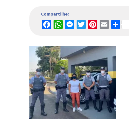
Compartilhe!
Facebook
WhatsApp
Messenger
Twitter
Pintere
Emai
S