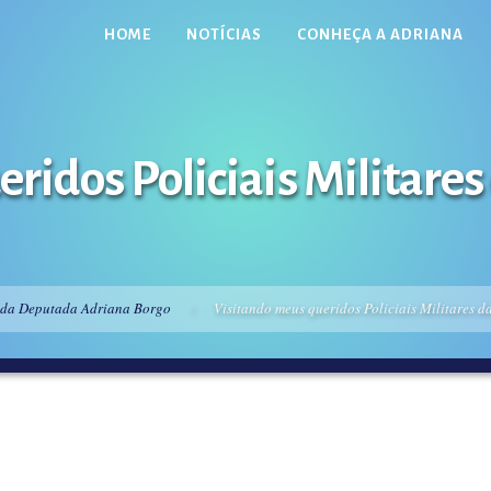
HOME
NOTÍCIAS
CONHEÇA A ADRIANA
ridos Policiais Militares
 da Deputada Adriana Borgo
Visitando meus queridos Policiais Militares 