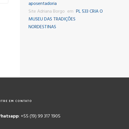
aposentadoria
Site Adriana Borgo
em
PL 533 CRIA O
MUSEU DAS TRADIÇÕES
NORDESTINAS
NTRE EM CONTATO
hatsapp
: +55 (19) 99 317 1905