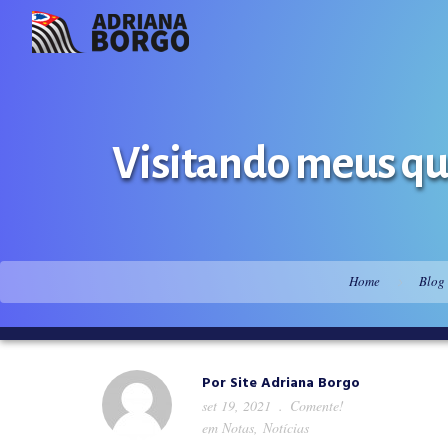
Visitando meus que
Home
Blog
Por
Site Adriana Borgo
set 19, 2021
Comente!
em
Notas
,
Notícias