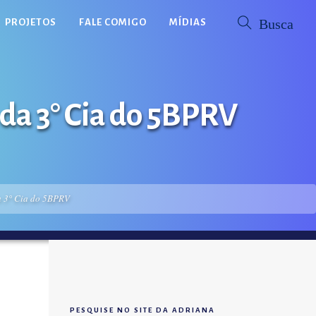
PROJETOS
FALE COMIGO
MÍDIAS
 da 3° Cia do 5BPRV
da 3° Cia do 5BPRV
PESQUISE NO SITE DA ADRIANA