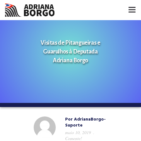
HOME
Visitas de Pitangueiras e
NOTÍCIAS
Guarulhos à Deputada
CONHEÇA A ADRIANA
Adriana Borgo
PROJETOS
FALE COMIGO
MÍDIAS
Por
AdrianaBorgo-
Suporte
maio 10, 2019
Comente!