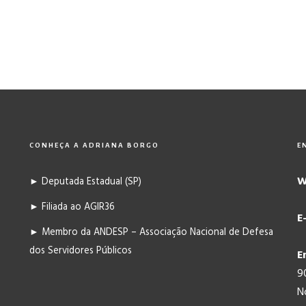
CONHEÇA A ADRIANA BORGO
E
W
► Deputada Estadual (SP)
► Filiada ao AGIR36
E
► Membro da ANDESP – Associação Nacional de Defesa
dos Servidores Públicos
E
9
N