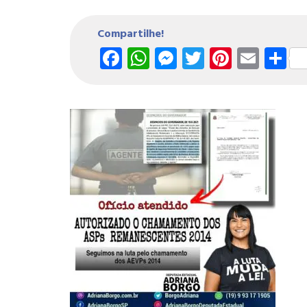
Compartilhe!
Facebook
WhatsApp
Messenger
Twitter
Pintere
Emai
S