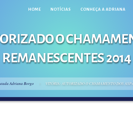
HOME
NOTÍCIAS
CONHEÇA A ADRIANA
UTORIZADO O CHAMAMEN
REMANESCENTES 2014
utada Adriana Borgo
VITÓRIA: AUTORIZADO O CHAMAMENTO DOS ASP