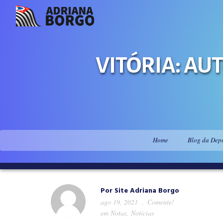
VITÓRIA: A
Home
Blog da Dep
Por
Site Adriana Borgo
ago 19, 2021
Comente!
em
Notas
,
Notícias