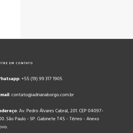
NTRE EM CONTATO
hatsapp
: +55 (19) 99 317 1905
-mail
: contato@adrianaborgo.com.br
ndereço
: Av. Pedro Álvares Cabral, 201. CEP 04097-
00. São Paulo - SP. Gabinete T45 - Térreo - Anexo
ovo.