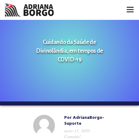
HOME
Cuidando da Saúde de
NOTÍCIAS
Divinolândia, em tempos de
CONHEÇA A ADRIANA
COVID-19
PROJETOS
FALE COMIGO
MÍDIAS
Por
AdrianaBorgo-
Suporte
maio 11, 2020
Comente!