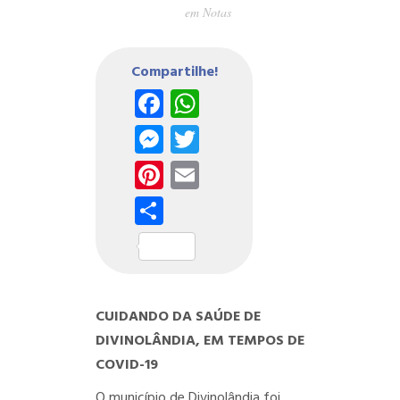
em
Notas
Compartilhe!
Facebook
WhatsApp
Messenger
Twitter
Pinterest
Email
Share
CUIDANDO DA SAÚDE DE
DIVINOLÂNDIA, EM TEMPOS DE
COVID-19
O município de Divinolândia foi