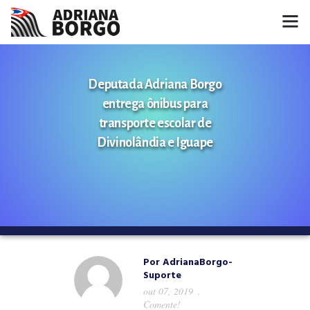
HOME
Deputada Adriana Borgo
NOTÍCIAS
entrega ônibus para
transporte escolar de
CONHEÇA A ADRIANA
Divinolândia e Iguape
PROJETOS
FALE COMIGO
MÍDIAS
Por
AdrianaBorgo-
Suporte
out 07, 2019
Comente!