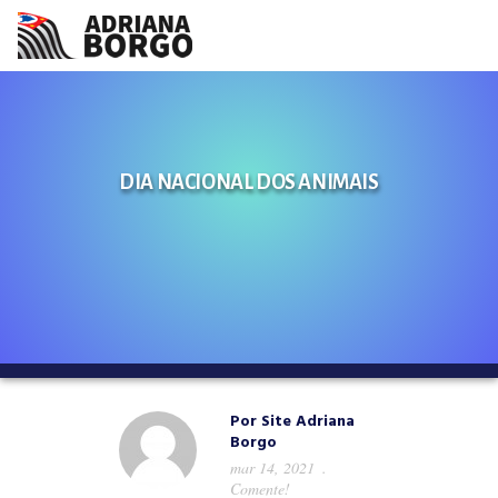
HOME
NOTÍCIAS
DIA NACIONAL DOS ANIMAIS
CONHEÇA A ADRIANA
PROJETOS
FALE COMIGO
MÍDIAS
Por
Site Adriana
Borgo
mar 14, 2021
Comente!