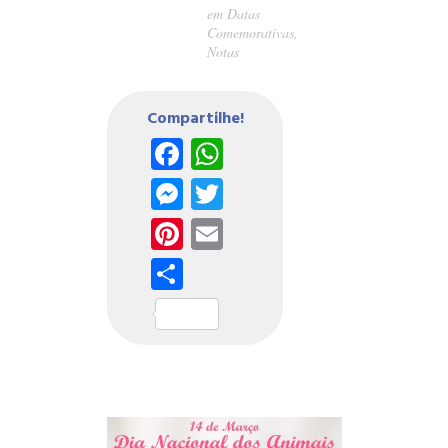
em
Datas
Comemorativas
,
Notas
Compartilhe!
Facebook
WhatsApp
Messenger
Twitter
Pinterest
Email
Share