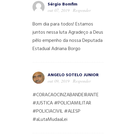
Sérgio Bomfim
out 07, 2019
Responder
Bom dia para todos!
Estamos
juntos nessa luta
Agradeço a Deus
pêlo empenho da nossa Deputada
Estadual Adriana Borgo
ANGELO SOTELO JUNIOR
out 09, 2019
Responder
#CORACAOCINZABANDEIRANTE
#JUSTICA
#POLICIAMILITAR
#POLICIACIVIL
#ALESP
#aLutaMudaaLei