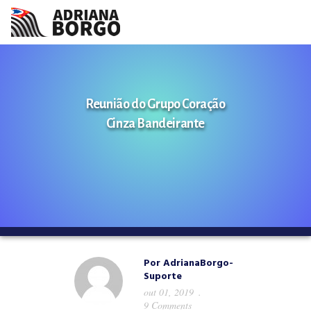
HOME
NOTÍCIAS
Reunião do Grupo Coração
Cinza Bandeirante
CONHEÇA A ADRIANA
PROJETOS
FALE COMIGO
MÍDIAS
Por
AdrianaBorgo-
Suporte
out 01, 2019
9 Comments