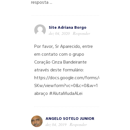
resposta ...
Site Adriana Borgo
dez 04, 2020
Responder
Por favor, Sr Aparecido, entre
em contato com o grupo
Coração Cinza Bandeirante
através deste formulário:
https://docs.google.com/forms/d/e/1FAIpQL
SKw/viewform?vc=0&c=0&w=1
abraço #AlutaMudaALei
ANGELO SOTELO JUNIOR
dez 04, 2019
Responder