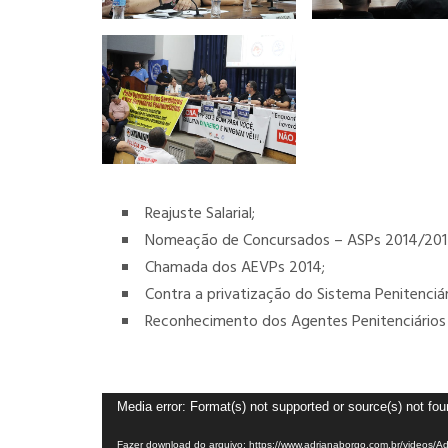
Reajuste Salarial;
Nomeação de Concursados – ASPs 2014/201
Chamada dos AEVPs 2014;
Contra a privatização do Sistema Penitenciár
Reconhecimento dos Agentes Penitenciários 
Tocador
Media error: Format(s) not supported or source(s) not fo
de
Fazer download do arquivo: https://www.adrianaborgo.com.br/videos/A