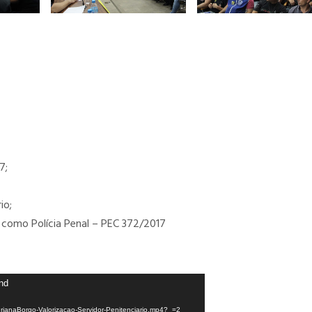
7;
io;
como Polícia Penal – PEC 372/2017
und
drianaBorgo-Valorizacao-Servidor-Penitenciario.mp4?_=2