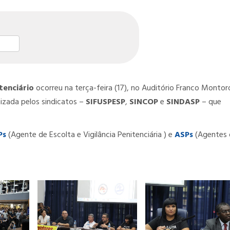
st
l
hare
tenciário
ocorreu na terça-feira (17), no Auditório Franco Montor
izada pelos sindicatos –
SIFUSPESP
,
SINCOP
e
SINDASP
– que
Ps
(Agente de Escolta e Vigilância Penitenciária ) e
ASPs
(Agentes 