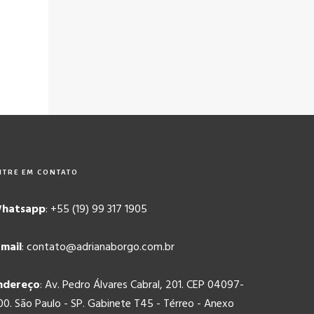
NTRE EM CONTATO
hatsapp
: +55 (19) 99 317 1905
-mail
: contato@adrianaborgo.com.br
ndereço
: Av. Pedro Álvares Cabral, 201. CEP 04097-
00. São Paulo - SP. Gabinete T45 - Térreo - Anexo