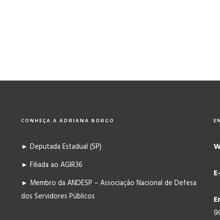
CONHEÇA A ADRIANA BORGO
E
W
► Deputada Estadual (SP)
► Filiada ao AGIR36
E
► Membro da ANDESP – Associação Nacional de Defesa
dos Servidores Públicos
E
9