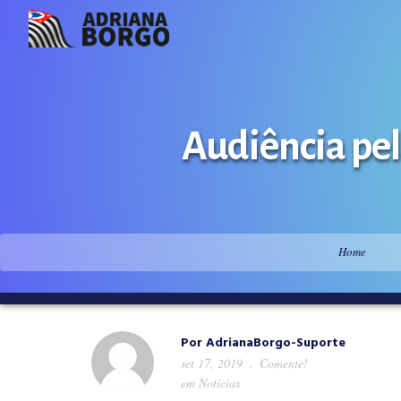
Audiência pel
Home
Por
AdrianaBorgo-Suporte
set 17, 2019
Comente!
em
Notícias