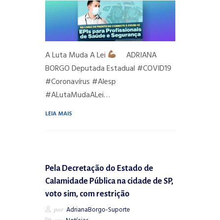
A Luta Muda A Lei
ADRIANA
BORGO Deputada Estadual #COVID19
#Coronavírus #Alesp
#ALutaMudaALei…
LEIA MAIS
Pela Decretação do Estado de
Calamidade Pública na cidade de SP,
voto sim, com restrição
por
AdrianaBorgo-Suporte
em