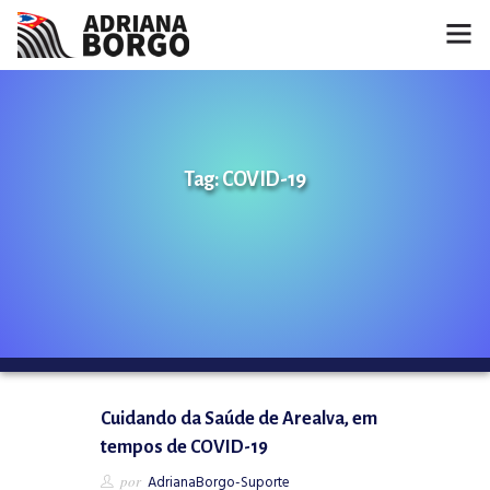
HOME
NOTÍCIAS
Tag: COVID-19
CONHEÇA A ADRIANA
PROJETOS
FALE COMIGO
MÍDIAS
Cuidando da Saúde de Arealva, em
tempos de COVID-19
por
AdrianaBorgo-Suporte